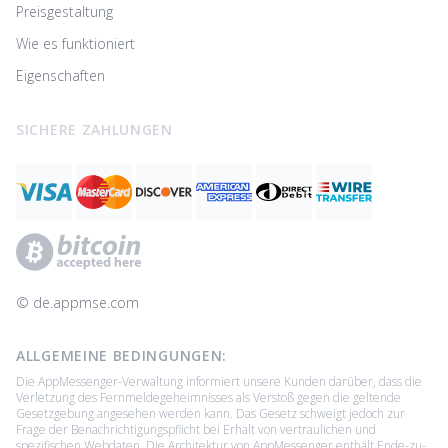
Preisgestaltung
Wie es funktioniert
Eigenschaften
SICHERE ZAHLUNGEN
© ‌de.appmse.com
ALLGEMEINE BEDINGUNGEN:
Die AppMessenger-Verwaltung informiert unsere Kunden darüber, dass die
Verletzung des Fernmeldegeheimnisses als Verstoß gegen die geltende
Gesetzgebung angesehen werden kann. Das Gesetz schweigt jedoch zur
Frage der Benachrichtigungspflicht bei Erhalt von vertraulichen und
spezifischen Webdaten. Die Architektur von AppMessenger enthält Ende-zu-