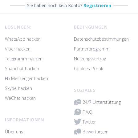
Sie haben noch kein Konto?
Registrieren
Footer
LÖSUNGEN:
BEDINGUNGEN
WhatsApp hacken
Datenschutzbestimmungen
Viber hacken
Partnerprogramm
Telegramm hacken
Nutzungsvertrag
Snapchat hacken
Cookies-Politik
Fb Messenger hacken
Skype hacken
SOZIALES
WeChat hacken
24/7 Unterstützung
F.A.Q.
INFORMATIONEN
Twitter
Bewertungen
Über uns