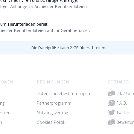
rchivs auf Viren und bösartige Anhänge.
tiger Anhänge im Archiv der Benutzerdateien.
zum Herunterladen bereit.
hiv der Benutzerdateien auf Ihr Gerät herunter.
Die Dateigröße kann 2 GB überschreiten.
IONEN
BEDINGUNGEN
SOZIALES
24/7 Unt
Datenschutzbestimmungen
F.A.Q.
ung
Partnerprogramm
Twitter
oniert
Nutzungsvertrag
Bewertu
n
Cookies-Politik