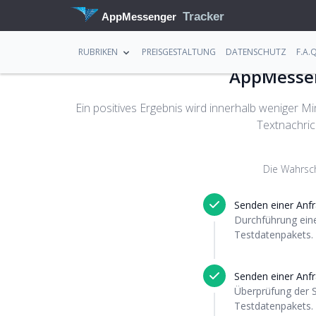
Tracker
AppMessenger
RUBRIKEN
PREISGESTALTUNG
DATENSCHUTZ
F.A.Q
AppMessen
Ein positives Ergebnis wird innerhalb weniger M
Textnachric
Die Wahrsche
Senden einer Anfr
Durchführung eine
Testdatenpakets.
Senden einer Anfr
Überprüfung der S
Testdatenpakets.