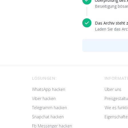
Überprüfung des A
Beseitigung bösar
Das Archiv steht 
Laden Sie das Arc
Footer
LÖSUNGEN:
INFORMAT
WhatsApp hacken
Über uns
Viber hacken
Preisgestalt
Telegramm hacken
Wie es funkti
Snapchat hacken
Eigenschafte
Fb Messenger hacken