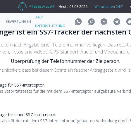
=19292072584
Heute 08.08.2026
Wir arbeiten 24/7
24/7
.
BEWERTUNGEN
UNTERSTÜTZUNG
ger ist ein SS7-Tracker der nächsten 
inuten nach Angabe einer Telefonnummer vorliegen. Das resultie
hten, Fotos und Videos, GPS-Standort, Audio- und Videoanrufe, 
Überprüfung der Telefonnummer der Zielperson.
inlichkeit, dass bei diesem Schritt ein falscher Antrag gestellt wird, ist
age für SS7-Interceptor.
s Stabilitätstests für die mit dem SS7-Interceptor aufgebaute Verbi
age für einen SS7-Interceptor.
tabilität der mit dem SS7-Interceptor aufgebauten Verbindung durch