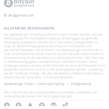
© ‌de.appmse.com
ALLGEMEINE BEDINGUNGEN:
Die AppMessenger-Verwaltung informiert unsere Kunden darüber, dass die
Verletzung des Fernmeldegeheimnisses als Verstoß gegen die geltende
Gesetzgebung angesehen werden kann. Das Gesetz schweigt jedoch zur
Frage der Benachrichtigungspflicht bei Erhalt von vertraulichen und
spezifischen Webdaten. Die Architektur von AppMessenger enthält Ende-zu-
Ende-verschlüsselte Elemente. Dadurch werden alle potenziellen Risiken im
Zusammenhang mit der Identifizierung vollständig eliminiert. Alle Daten (die
im Dashboard angegeben und während der Interaktion mit dem Dienst
empfangen werden) werden auf dem Remote-Server in verschlüsselter Form
gespeichert und können nicht an Dritte weitergegeben werden, unabhängig
von der Quelle der Anfrage. Alle über die Website erhaltenen Informationen
entsprechen der Sicherheits- und Anonymitätspolitik.
AppMessenger Tracker | Online Apps Hacking
Preisgestaltung
Wenn Sie sich über den Dashboard-Bereich anmelden, akzeptieren Sie
vorbehaltlos alle Klauseln der Nutzungsbedingungen.
Bitcoin
Bitcoin Cash
Ethereum
Tether
Monero
Ripple